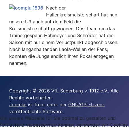
Nach der
Hallenkreismeisterschaft hat nun
unsere U9 auch auf dem Feld die
Kreismeisterschaft gewonnen. Das Team um das
Trainergespann Hahmeyer und Schröder hat die
Saison mit nur einem Verlustpunkt abgeschlossen.
Nach langanhaltenden Laola-Wellen der Fans,
konnten die Jungs endlich Ihren Pokal entgegen
nehmen.
Copyright © 2026 VfL Suderburg v. 1912 e.V.. Alle
Rechte vorbehalten.
Joomla!
ist freie, unter der
GNU/GPL-Lizenz
veröffentlichte Software.
Um unsere Webseite für Sie optimal zu gestalten und
fortlaufend verbessern zu können, verwenden wir Cookies.