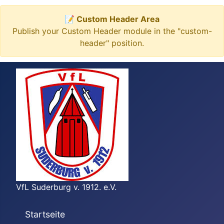
📝 Custom Header Area
Publish your Custom Header module in the "custom-
header" position.
VfL Suderburg v. 1912. e.V.
Startseite