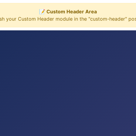
📝 Custom Header Area
ish your Custom Header module in the "custom-header" posi