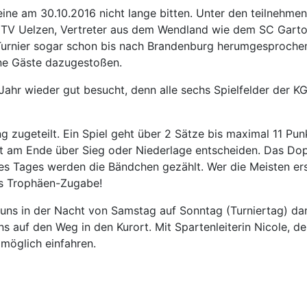
eine am 30.10.2016 nicht lange bitten. Unter den teilnehm
om TV Uelzen, Vertreter aus dem Wendland wie dem SC Gar
s Turnier sogar schon bis nach Brandenburg herumgesprochen
ene Gäste dazugestoßen.
ahr wieder gut besucht, denn alle sechs Spielfelder der KGS
 zugeteilt. Ein Spiel geht über 2 Sätze bis maximal 11 Pu
unkt am Ende über Sieg oder Niederlage entscheiden. Das D
s Tages werden die Bändchen gezählt. Wer die Meisten ersp
ls Trophäen-Zugabe!
 uns in der Nacht von Samstag auf Sonntag (Turniertag) dan
ns auf den Weg in den Kurort. Mit Spartenleiterin Nicole, 
möglich einfahren.