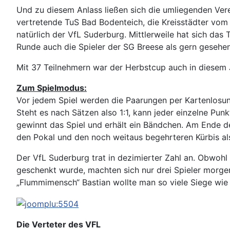
Und zu diesem Anlass ließen sich die umliegenden Ver
vertretende TuS Bad Bodenteich, die Kreisstädter v
natürlich der VfL Suderburg. Mittlerweile hat sich da
Runde auch die Spieler der SG Breese als gern geseh
Mit 37 Teilnehmern war der Herbstcup auch in diesem J
Zum Spielmodus:
Vor jedem Spiel werden die Paarungen per Kartenlosung
Steht es nach Sätzen also 1:1, kann jeder einzelne P
gewinnt das Spiel und erhält ein Bändchen. Am Ende de
den Pokal und den noch weitaus begehrteren Kürbis a
Der VfL Suderburg trat in dezimierter Zahl an. Obwohl
geschenkt wurde, machten sich nur drei Spieler morge
„Flummimensch“ Bastian wollte man so viele Siege wie 
Die Verteter des VFL