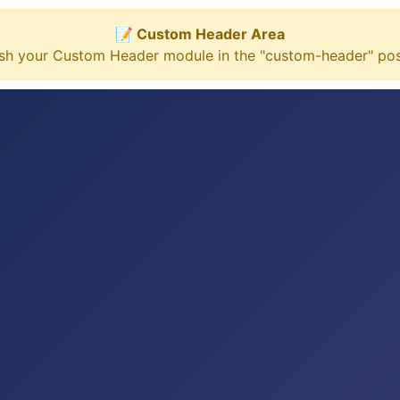
📝 Custom Header Area
ish your Custom Header module in the "custom-header" posi