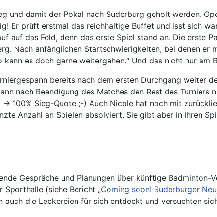
eg und damit der Pokal nach Suderburg geholt werden. Ope
htig! Er prüft erstmal das reichhaltige Buffet und isst sic
uf auf das Feld, denn das erste Spiel stand an. Die erste
 Nach anfänglichen Startschwierigkeiten, bei denen er mit
o kann es doch gerne weitergehen.“ Und das nicht nur am Bu
rniergespann bereits nach dem ersten Durchgang weiter de
ann nach Beendigung des Matches den Rest des Turniers ni
ieg → 100% Sieg-Quote ;-) Auch Nicole hat noch mit zurück
renzte Anzahl an Spielen absolviert. Sie gibt aber in ihren 
gende Gespräche und Planungen über künftige Badminton-Ve
 Sporthalle (siehe Bericht „
Coming soon! Suderburger Neuj
n auch die Leckereien für sich entdeckt und versuchten sich 