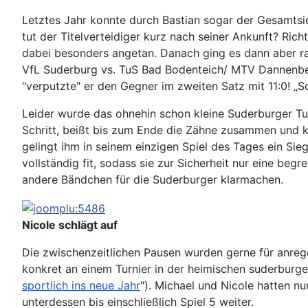
Letztes Jahr konnte durch Bastian sogar der Gesamtsi
tut der Titelverteidiger kurz nach seiner Ankunft? Ric
dabei besonders angetan. Danach ging es dann aber ra
VfL Suderburg vs. TuS Bad Bodenteich/ MTV Dannenberg.
"verputzte" er den Gegner im zweiten Satz mit 11:0! „S
Leider wurde das ohnehin schon kleine Suderburger Tu
Schritt, beißt bis zum Ende die Zähne zusammen und k
gelingt ihm in seinem einzigen Spiel des Tages ein S
vollständig fit, sodass sie zur Sicherheit nur eine beg
andere Bändchen für die Suderburger klarmachen.
Nicole schlägt auf
Die zwischenzeitlichen Pausen wurden gerne für anre
konkret an einem Turnier in der heimischen suderburger
sportlich ins neue Jahr
"). Michael und Nicole hatten nu
unterdessen bis einschließlich Spiel 5 weiter.