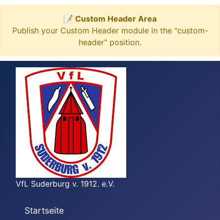
📝 Custom Header Area
Publish your Custom Header module in the "custom-
header" position.
VfL Suderburg v. 1912. e.V.
Startseite