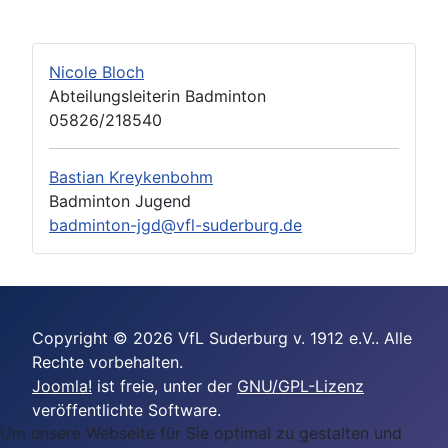
Nicole Bloch
Abteilungsleiterin Badminton
05826/218540
Bastian Kreykenbohm
Badminton Jugend
badminton-jgd@vfl-suderburg.de
Copyright © 2026 VfL Suderburg v. 1912 e.V.. Alle
Rechte vorbehalten.
Joomla!
ist freie, unter der
GNU/GPL-Lizenz
veröffentlichte Software.
Um unsere Webseite für Sie optimal zu gestalten und