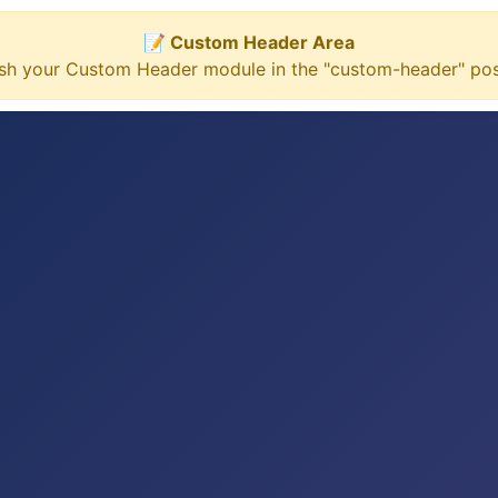
📝 Custom Header Area
ish your Custom Header module in the "custom-header" posi