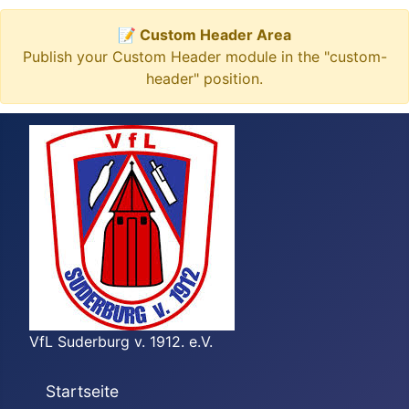
📝 Custom Header Area
Publish your Custom Header module in the "custom-
header" position.
VfL Suderburg v. 1912. e.V.
Startseite