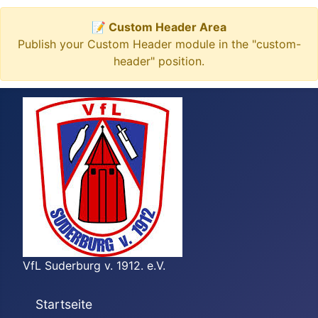
📝 Custom Header Area
Publish your Custom Header module in the "custom-
header" position.
VfL Suderburg v. 1912. e.V.
Startseite