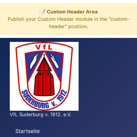
📝 Custom Header Area
Publish your Custom Header module in the "custom-
header" position.
VfL Suderburg v. 1912. e.V.
Startseite