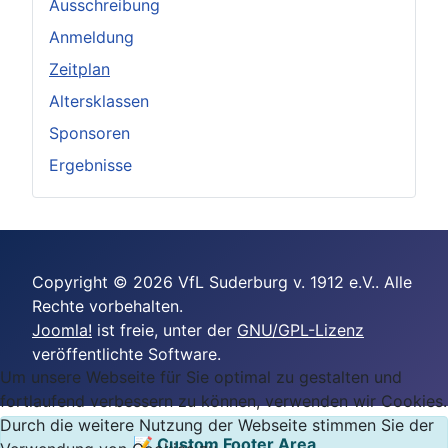
Ausschreibung
Anmeldung
Zeitplan
Altersklassen
Sponsoren
Ergebnisse
Copyright © 2026 VfL Suderburg v. 1912 e.V.. Alle
Rechte vorbehalten.
Joomla!
ist freie, unter der
GNU/GPL-Lizenz
veröffentlichte Software.
Um unsere Webseite für Sie optimal zu gestalten und
fortlaufend verbessern zu können, verwenden wir Cookies.
Durch die weitere Nutzung der Webseite stimmen Sie der
📝 Custom Footer Area