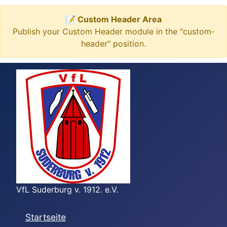
📝 Custom Header Area
Publish your Custom Header module in the "custom-
header" position.
VfL Suderburg v. 1912. e.V.
Startseite