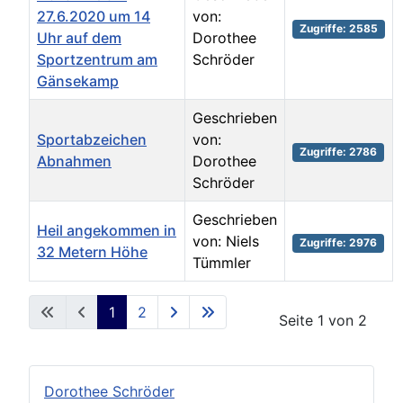
27.6.2020 um 14
von:
Zugriffe: 2585
Uhr auf dem
Dorothee
Sportzentrum am
Schröder
Gänsekamp
Geschrieben
Sportabzeichen
von:
Zugriffe: 2786
Abnahmen
Dorothee
Schröder
Geschrieben
Heil angekommen in
von: Niels
Zugriffe: 2976
32 Metern Höhe
Tümmler
Beiträge
1
2
Seite 1 von 2
Dorothee Schröder