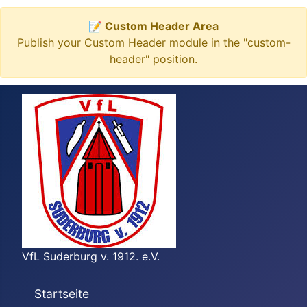
📝 Custom Header Area
Publish your Custom Header module in the "custom-
header" position.
VfL Suderburg v. 1912. e.V.
Startseite