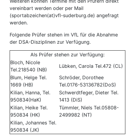
Weiteren können Termine mit den Prüfern direkt
vereinbart werden oder per Mail
(sportabzeichen(at)vfl-suderburg.de) angefragt
werden.
Folgende Prüfer stehen im VfL für die Abnahme
der DSA-Disziplinen zur Verfügung.
Als Prüfer stehen zur Verfügung:
Bloch, Nicole
Lübken, Carola Tel.472 (CL)
Tel.218540 (NB)
Blum, Helge Tel.
Schröder, Dorothee
1669 (HB)
Tel.0176-53136782(DoS)
Kilian, Hanna, Tel.
Schwerdtfeger, Dieter Tel.
950834(HaK)
1413 (DiS)
Kilian, Heike Tel.
Tümmler, Niels Tel.05808-
950834 (HK)
2499982 (NT)
Kilian, Johannes Tel.
950834 (JK)