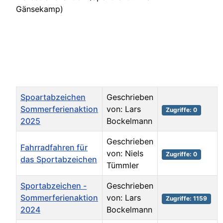
Gänsekamp)
Fr. 25.07. 09:00 Sportabzeichen
Sommerferienaktion für Kinder und Jugendliche
ab 6 Jahren (Sportzentrum am Gänsekamp)
Titel
Autor
Zugriffe
Spoartabzeichen
Geschrieben
Sommerferienaktion
von: Lars
Zugriffe: 0
2025
Bockelmann
Geschrieben
Fahrradfahren für
von: Niels
Zugriffe: 0
das Sportabzeichen
Tümmler
Sportabzeichen -
Geschrieben
Sommerferienaktion
von: Lars
Zugriffe: 1159
2024
Bockelmann