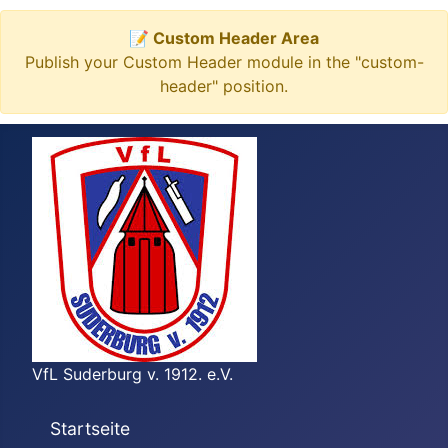
📝 Custom Header Area
Publish your Custom Header module in the "custom-
header" position.
VfL Suderburg v. 1912. e.V.
Startseite