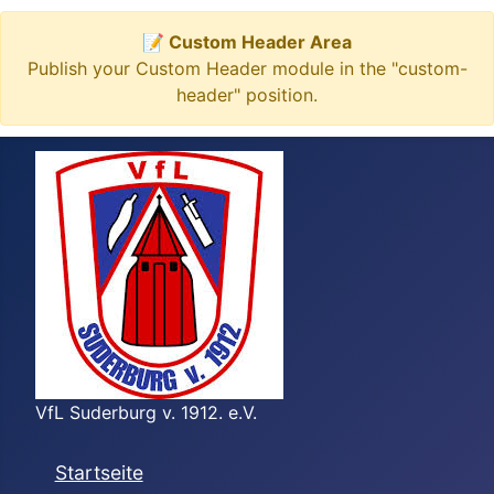
📝 Custom Header Area
Publish your Custom Header module in the "custom-
header" position.
VfL Suderburg v. 1912. e.V.
Startseite