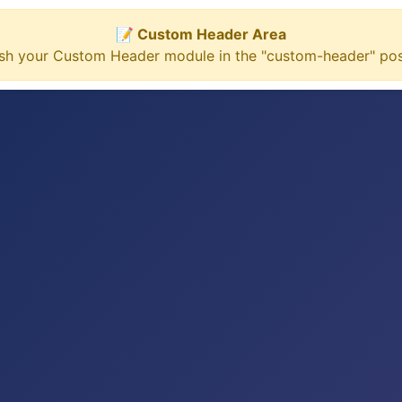
📝 Custom Header Area
ish your Custom Header module in the "custom-header" posi