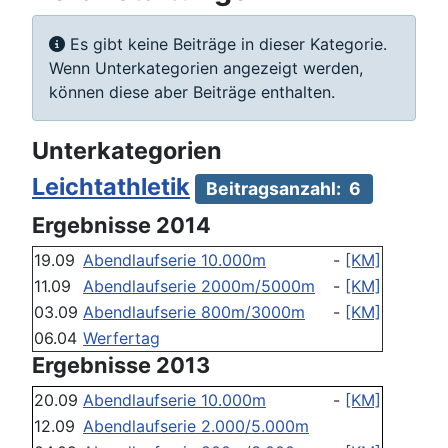
Information
Es gibt keine Beiträge in dieser Kategorie.
Wenn Unterkategorien angezeigt werden,
können diese aber Beiträge enthalten.
Unterkategorien
Leichtathletik
Beitragsanzahl: 6
Ergebnisse 2014
19.09
Abendlaufserie 10.000m
-
[KM]
11.09
Abendlaufserie 2000m/5000m
-
[KM]
03.09
Abendlaufserie 800m/3000m
-
[KM]
06.04
Werfertag
Ergebnisse 2013
20.09
Abendlaufserie 10.000m
-
[KM]
12.09
Abendlaufserie 2.000/5.000m