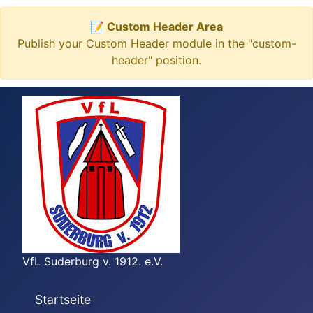
📝 Custom Header Area
Publish your Custom Header module in the "custom-
header" position.
VfL Suderburg v. 1912. e.V.
Startseite