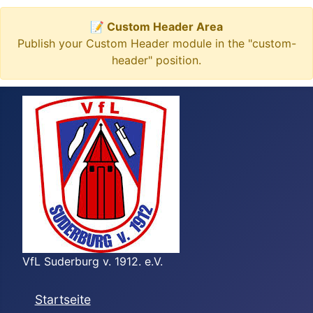
📝 Custom Header Area
Publish your Custom Header module in the "custom-
header" position.
VfL Suderburg v. 1912. e.V.
Startseite